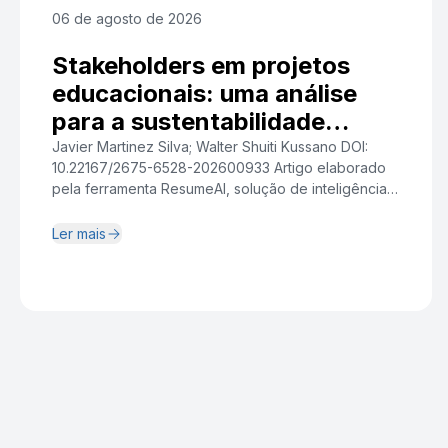
06 de agosto de 2026
Stakeholders em projetos
educacionais: uma análise
para a sustentabilidade
institucional
Javier Martinez Silva; Walter Shuiti Kussano DOI:
10.22167/2675-6528-202600933 Artigo elaborado
pela ferramenta ResumeAI, solução de inteligência
artificial desenvolvida pelo Instituto Pecege voltada
à síntese e redação. Resumo A crescente
Ler mais
complexidade relacional dos projetos de
capacitação tecnológica em organizações de
Tecnologia da Informação evidenciou a
centralidade da gestão de stakeholders como fator
crítico para a geração […]