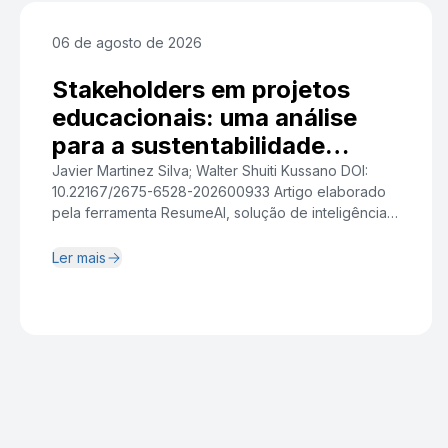
06 de agosto de 2026
Stakeholders em projetos
educacionais: uma análise
para a sustentabilidade
institucional
Javier Martinez Silva; Walter Shuiti Kussano DOI:
10.22167/2675-6528-202600933 Artigo elaborado
pela ferramenta ResumeAI, solução de inteligência
artificial desenvolvida pelo Instituto Pecege voltada
à síntese e redação. Resumo A crescente
Ler mais
complexidade relacional dos projetos de
capacitação tecnológica em organizações de
Tecnologia da Informação evidenciou a
centralidade da gestão de stakeholders como fator
crítico para a geração […]