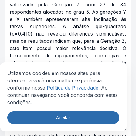
valorizada pela Geração Z, com 27 de 34
respondentes alocados no grau 5. As gerações Y
e X também apresentaram alta inclinação às
faixas superiores. A análise qui-quadrado
(p=0.410) não revelou diferenças significativas,
mas os resultados indicam que, para a Geração Z,
este item possui maior relevância decisiva. O
fornecimento de equipamentos, tecnologias e
infraestrutura adequados para a realização do
trabalho (questão 29) foi considerado necessário
Utilizamos cookies em nossos sites para
e importante pela maioria dos respondentes, com
oferecer a você uma melhor experiência
a Geração Z atingindo 100% nas faixas
conforme nossa
Política de Privacidade
. Ao
superiores. A análise qui-quadrado (p=0.397) não
continuar navegando você concorda com estas
mostrou diferenças significativas. A Geração Z
condições.
demonstrou maior incidência no grau 5 em
questões sobre saúde mental (questão 26), o que,
Aceitar
segundo Costa et al. (2025), está diretamente
ligado a altos índices de rotatividade na ausência
de tais práticas, dada a prioridade dessa geração