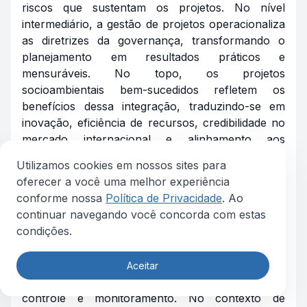
riscos que sustentam os projetos. No nível
intermediário, a gestão de projetos operacionaliza
as diretrizes da governança, transformando o
planejamento em resultados práticos e
mensuráveis. No topo, os projetos
socioambientais bem-sucedidos refletem os
benefícios dessa integração, traduzindo-se em
inovação, eficiência de recursos, credibilidade no
mercado internacional e alinhamento aos
objetivos estratégicos das empresas.
Utilizamos cookies em nossos sites para
oferecer a você uma melhor experiência
O PMBOK (Project Management Body of
conforme nossa
Política de Privacidade
. Ao
Knowledge, 7ª edição, PMI, 2021) reforça a
continuar navegando você concorda com estas
importância da governança como mecanismo
condições.
essencial para alinhar projetos à estratégia
organizacional, supervisionando e direcionando-
os, estabelecendo níveis de jurisdição para
Aceitar
decisões críticas e padronizando processos de
controle e monitoramento. No contexto de