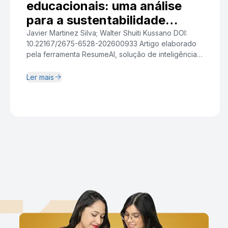
educacionais: uma análise
para a sustentabilidade
institucional
Javier Martinez Silva; Walter Shuiti Kussano DOI:
10.22167/2675-6528-202600933 Artigo elaborado
pela ferramenta ResumeAI, solução de inteligência
artificial desenvolvida pelo Instituto Pecege voltada
à síntese e redação. Resumo A crescente
Ler mais
complexidade relacional dos projetos de
capacitação tecnológica em organizações de
Tecnologia da Informação evidenciou a
centralidade da gestão de stakeholders como fator
crítico para a geração […]