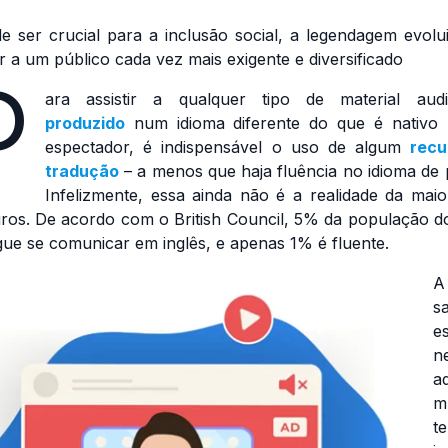
e ser crucial para a inclusão social, a legendagem evolu
r a um público cada vez mais exigente e diversificado
P
ara assistir a qualquer tipo de material audio
produzido
num idioma diferente do que é nativo
espectador, é indispensável o uso de algum
recu
tradução
– a menos que haja fluência no idioma de p
Infelizmente, essa ainda não é a realidade da maio
eiros. De acordo com o British Council, 5% da população do
ue se comunicar em inglês, e apenas 1% é fluente.
A
s
e
n
a
m
t