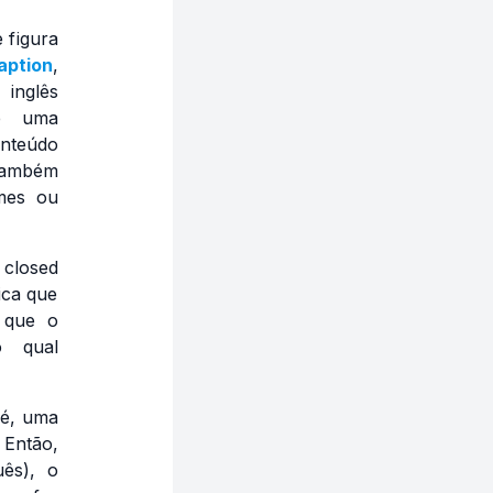
 figura
aption
,
 inglês
 é uma
teúdo
 também
mes ou
e
closed
ica que
 que o
 qual
 é, uma
 Então,
uês), o