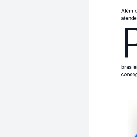
Além d
atende
brasil
conseg