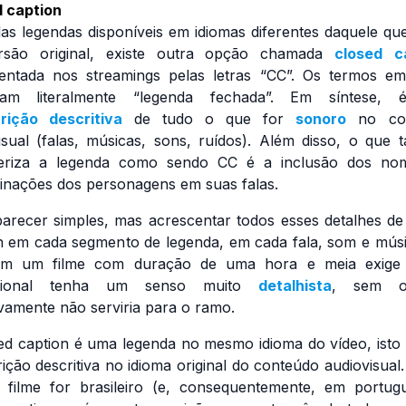
 caption
as legendas disponíveis em idiomas diferentes daquele que
rsão original, existe outra opção chamada
closed
c
sentada nos
streamings
pelas letras “CC”. Os termos em
ficam literalmente “legenda fechada”. Em síntese,
rição descritiva
de tudo o que for
sonoro
no con
isual (falas, músicas, sons, ruídos). Além disso, o que
teriza a legenda como sendo CC é a inclusão dos no
nações dos personagens em suas falas.
arecer simples, mas acrescentar todos esses detalhes d
n
em cada segmento de legenda, em cada fala, som e mús
em um filme com duração de uma hora e meia exige
ssional tenha um senso muito
detalhista
, sem o
tivamente não serviria para o ramo.
ed caption
é uma legenda no mesmo idioma do vídeo, isto
rição descritiva no idioma original do conteúdo audiovisual.
filme for brasileiro (e, consequentemente, em portug