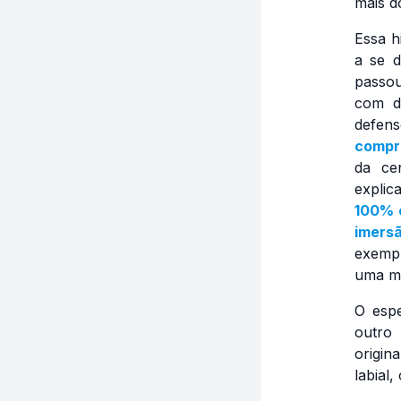
mais d
Essa h
a se d
passou
com d
defen
compr
da ce
explic
100% 
imersã
exempl
uma me
O esp
outro
origin
labial,