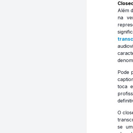
Closed
Além d
na ve
repre
signi
transc
audiov
carac
denomi
Pode p
captio
toca 
profi
defini
O
clos
transc
se um 