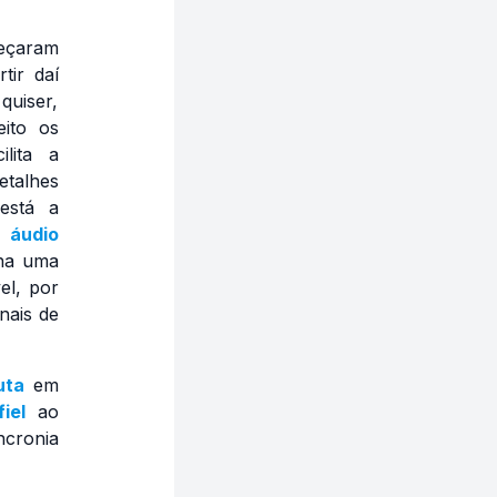
çaram
tir daí
quiser,
ito os
lita a
etalhes
está a
um
áudio
ona uma
el, por
nais de
cuta
em
fiel
ao
ncronia