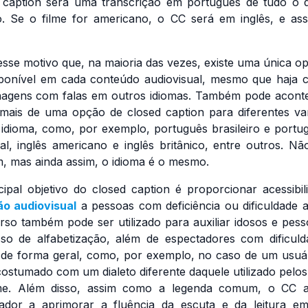
 caption
será uma transcrição em português de tudo o 
. Se o filme for americano, o CC será em inglês, e as
esse motivo que, na maioria das vezes, existe uma única o
ponível em cada conteúdo audiovisual, mesmo que haja 
agens com falas em outros idiomas. Também pode acont
 mais de uma opção de
closed caption
para diferentes va
idioma, como, por exemplo, português brasileiro e portu
al, inglês americano e inglês britânico, entre outros. Nã
 mas ainda assim, o idioma é o mesmo.
cipal objetivo do
closed caption
é proporcionar acessibil
ão audiovisual
a pessoas com deficiência ou dificuldade au
rso também pode ser utilizado para auxiliar idosos e pes
so de alfabetização, além de espectadores com dificul
 de forma geral, como, por exemplo, no caso de um usuá
costumado com um dialeto diferente daquele utilizado pelos
lme. Além disso, assim como a legenda comum, o CC a
ador a aprimorar a fluência da escuta e da leitura e