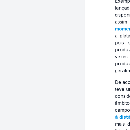
Exempl
lançad
dispon
assi
mome
a pla
pois 
produz
vezes 
produz
geralm
De aco
teve u
consi
âmbito
camp
à dist
mais 