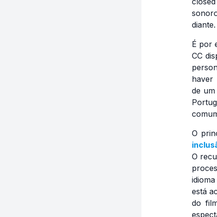
closed
sonoro
diante.
É por 
CC dis
person
haver
de um 
Portug
comum,
O prin
inclus
O recu
proces
idioma
está a
do fi
espect