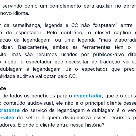
, servindo como um complemento para auxiliar no apre
novo idioma.
r da semelhança, legenda e CC não “disputam” entre s
ha do espectador. Pelo contrário, o
closed caption
é
icação da legendagem, ou uma legenda “mais elaborada
 dizer. Basicamente, ambas as ferramentas têm o
ito, mas são recursos usados por públicos-alvo dife
 modo, o espectador que necessitar de tradução vai e
 dublagem e legendagem. Já o espectador que preci
ilidade auditiva vai optar pelo CC.
nte
 de todos os benefícios para o
espectador
, que é o con
do conteúdo audiovisual, ele não é o principal cliente dess
tratante
do serviço de legendagem e dublagem é o ver
o-alvo
do setor; é quem disponibiliza esses recursos 
adores. E onde o cliente entra nessa história?