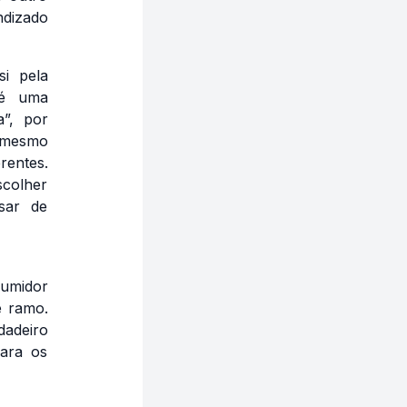
ndizado
i pela
 uma
”, por
 mesmo
rentes.
scolher
sar de
sumidor
e ramo.
dadeiro
para os