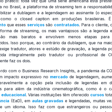
o prático: toda vez que uma série americana está preste
a no Brasil, a plataforma de
streaming
tem a responsabili
ibilizar a dublagem e a legendagem ao assinante (o espec
m como o
closed caption
em produções brasileiras. É
nto
que esses
serviços
são
contratados
. Para o cliente, 
taforma de
streaming
, os mais vantajosos são a legenda 
são mais baratos e envolvem menos etapas para
idos. Isso porque, ao contrário da dublagem, que na maio
exige tradutor, atores e estúdio de gravação, a legenda p
ida integralmente pelo tradutor ou profissional de 
ente faz os dois.
rdo com o Business Research Insights, a pandemia da C
m impacto expressivo no
mercado
de legendagem, aume
deravelmente a opção pela inclusão de legendas em di
s para além da indústria cinematográfica, como é o 
o
educacional
. Várias instituições têm oferecido
cursos
tot
ância
(EaD), em
aulas
gravadas
e legendadas, muitas v
de um idioma. Isso faz com que estrangeiros ou pesso