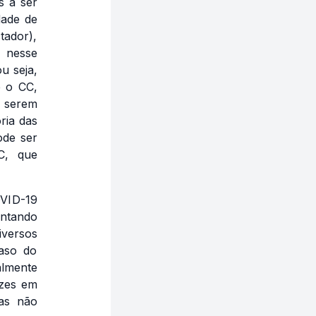
s a ser
dade de
tador),
 nesse
ou seja,
e o CC,
 serem
ria das
ode ser
CC, que
OVID-19
ntando
versos
caso do
almente
ezes em
as não