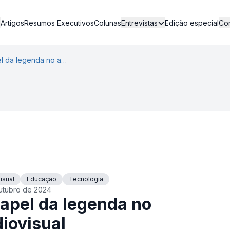
Artigos
Resumos Executivos
Colunas
Edição especial
Entrevistas
Co
O papel da legenda no audiovisual
isual
Educação
Tecnologia
utubro de 2024
apel da legenda no
iovisual