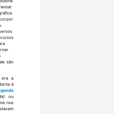
dústria
inemat
ráfica
ncorpor
u
iversos
ecursos
ara
ornar
s
ais são
 era a
berta à
egenda
da) ou
ma rixa
ostavam