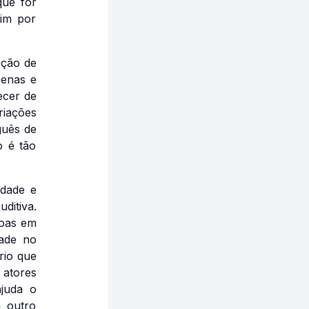
que for
sim por
pção de
cenas e
ecer de
riações
guês de
o é tão
idade e
ditiva.
soas em
dade no
rio que
 atores
juda o
m outro