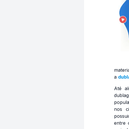
materi
a
dub
Até a
dublag
popula
nos c
possui
entre 