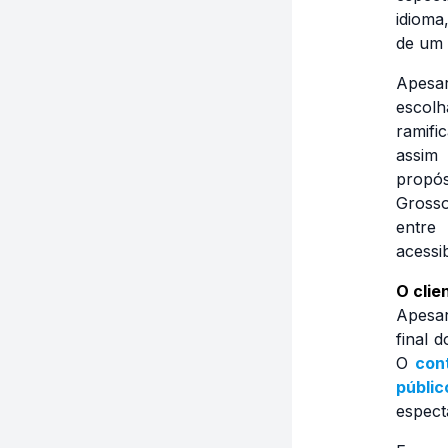
idioma
de um 
Apesa
escol
ramif
assim
propós
Grosso
entre
acessib
O clie
Apesar
final 
O
con
públic
espect