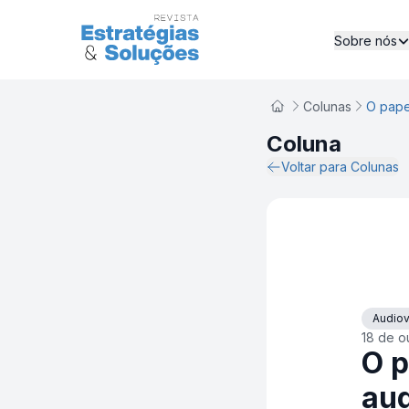
Sobre nós
O papel da legenda no audiovisual
Colunas
Coluna
Voltar para Colunas
Audiov
18 de o
O p
aud