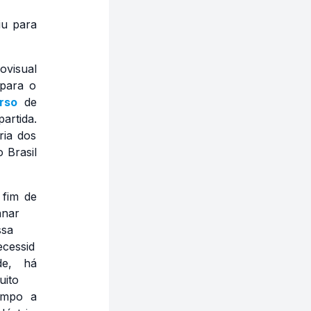
iu para
visual
 para o
rso
de
artida.
ria dos
 Brasil
 fim de
anar
ssa
ecessid
de, há
uito
empo a