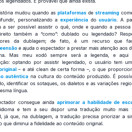
os legendados. É provável que ainda exista.
istória mudou quando as
plataformas
de
streaming
come
ifundir, personalizando a
experiência
do
usuário
. A par
 a ser possível assistir o quê, onde e quando a pessoa 
ireito também a “como”: dublado ou legendado? Respe
sores da dublagem; de fato, é um recurso que faci
eensão
e ajuda o espectador a prestar mais atenção aos d
na. Mas meu xodó sempre será a legenda, e aqui 
ação: optando por assistir legendado, o usuário tem 
original
– e até
clean
de certa forma –, o que proporci
o autêntica
na cultura do conteúdo produzido. É possív
o, identificar os sotaques, os dialetos e as variações regio
sma língua.
ectador consegue ainda
aprimorar a habilidade de es
 idioma e tem a seu dispor uma tradução muito mais
al, já que, na dublagem, a tradução precisa priorizar a si
 o que diminui a fidelidade ao conteúdo original.