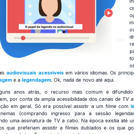
in
c
og
i
o
d
r
p
t
o
ais
audiovisuais
acessíveis
em vários idiomas. Os princip
lagem
e a
legendagem
. Ok, nada de novo até aqui.
lguns anos atrás, o recurso mais comum e difundido
em, por conta da ampla acessibilidade dos canais de TV a
ção em geral. Só era possível assistir a um filme com
l
inemas (comprando ingresso para a sessão legenda
ndo uma assinatura de TV a cabo. Na época existia até u
os que preferiam assistir a filmes dublados e os que g