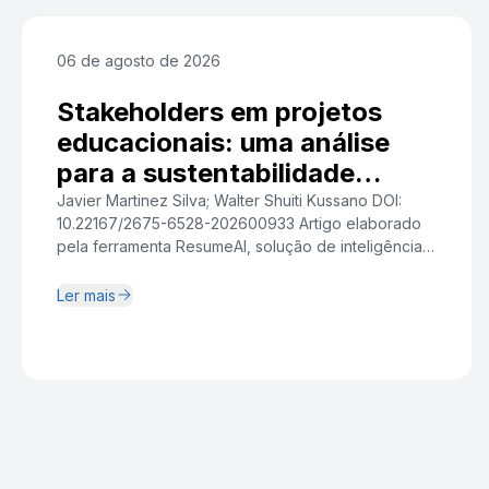
06 de agosto de 2026
Stakeholders em projetos
educacionais: uma análise
para a sustentabilidade
institucional
Javier Martinez Silva; Walter Shuiti Kussano DOI:
10.22167/2675-6528-202600933 Artigo elaborado
pela ferramenta ResumeAI, solução de inteligência
artificial desenvolvida pelo Instituto Pecege voltada
à síntese e redação. Resumo A crescente
Ler mais
complexidade relacional dos projetos de
capacitação tecnológica em organizações de
Tecnologia da Informação evidenciou a
centralidade da gestão de stakeholders como fator
crítico para a geração […]