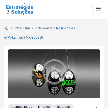
VideoCast
Entrevistas
Videocasts
Resiliência Empresarial em tempos de crise
Voltar para Videocasts
Adaptabilidade
Empresa
Estrategia