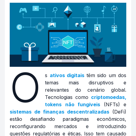
O
s
ativos digitais
têm sido um dos
temas mais disruptivos e
relevantes do cenário global.
Tecnologias como
criptomoedas,
tokens não fungíveis
(NFTs) e
sistemas de finanças descentralizadas
(DeFi)
estão desafiando paradigmas econômicos,
reconfigurando mercados e introduzindo
questões regulatórias e éticas. Isso tem causado