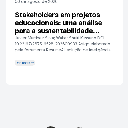
06 de agosto de 2026
Stakeholders em projetos
educacionais: uma análise
para a sustentabilidade
institucional
Javier Martinez Silva; Walter Shuiti Kussano DOI:
10.22167/2675-6528-202600933 Artigo elaborado
pela ferramenta ResumeAI, solução de inteligência
artificial desenvolvida pelo Instituto Pecege voltada
à síntese e redação. Resumo A crescente
Ler mais
complexidade relacional dos projetos de
capacitação tecnológica em organizações de
Tecnologia da Informação evidenciou a
centralidade da gestão de stakeholders como fator
crítico para a geração […]