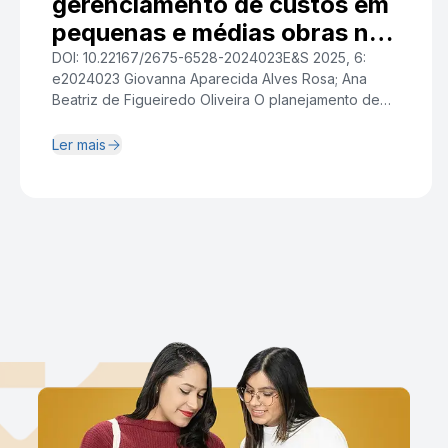
gerenciamento de custos em
pequenas e médias obras na
construção civil
DOI: 10.22167/2675-6528-2024023E&S 2025, 6:
e2024023 Giovanna Aparecida Alves Rosa; Ana
Beatriz de Figueiredo Oliveira O planejamento de
obras, conforme o Project Management Body of
Knowledge (PMBOK), é vital para o gestor, pois
Ler mais
proporciona eficiência na execução de tarefas de
duração finita e com ciclos definidos[1]. A estimativa
de custos, em um primeiro momento, utiliza
indicadores […]