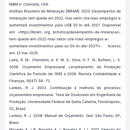
M&M H. Colorado, USA.
Instituto Brasileiro de Mineração [IBRAM]. 2023. Desempenho da
mineração tem queda em 2022, mas setor cria mais empregos e
aumentará investimentos para US$ 50 bi até 2027. Disponível
em: <https://ibram. org. br/noticia/desempenho-da-mineracao-
tem-queda-em-2022-mas-setor-cria-mais-empregos-e-
aumentara-investimentos-para-us-50-bi-ate-2027/>. Acesso
em: 22 mar. 2025.
Leite, R. M.; Cherobim, A. P. M. S.; Silva, H. F. N.; Bufrem, L. S.
2008. Orçamento Empresarial: Levantamento da Produção
Científica do Período de 1995 a 2006. Revista Contabilidade e
Finanças, 19(47): 56 -72.
Lunkes, R. J. 2003. Contribuição à melhoria do processo
orçamentário empresarial. Tese de Doutorado em Engenharia da
Produção. Universidade Federal de Santa Catarina, Florianópolis,
SC, Brasil.
Lunkes, R. J. 2008. Manual de Orçamento. 2ed. São Paulo, SP,
Brasil.
Macedo, A. J. B.; Bazante, A. J.; Bonates, E. J. L. 2001. Seleção do