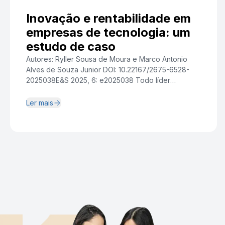
Inovação e rentabilidade em
empresas de tecnologia: um
estudo de caso
Autores: Ryller Sousa de Moura e Marco Antonio
Alves de Souza Junior DOI: 10.22167/2675-6528-
2025038E&S 2025, 6: e2025038 Todo líder
empresarial enfrenta um dilema constante: a
pressão por resultados de curto prazo, expressos
Ler mais
em margens de lucro saudáveis, versus a
necessidade de investir em inovação para garantir a
relevância e o crescimento futuro da empresa. Esse
[…]