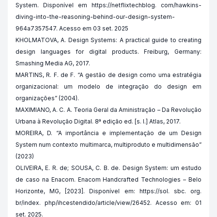
System. Disponível em https://netflixtechblog. com/hawkins-
diving-into-the-reasoning-behind-our-design-system-
964a7357547. Acesso em 03 set. 2025
KHOLMATOVA, A. Design Systems: A practical guide to creating
design languages for digital products. Freiburg, Germany:
Smashing Media AG, 2017.
MARTINS, R. F. de F. “A gestão de design como uma estratégia
organizacional: um modelo de integração do design em
organizações” (2004).
MAXIMIANO, A. C. A. Teoria Geral da Aministração – Da Revolução
Urbana à Revolução Digital. 8ª edição ed. [s. l.] Atlas, 2017.
MOREIRA, D. “A importância e implementação de um Design
System num contexto multimarca, multiproduto e multidimensão”
(2023)
OLIVEIRA, E. R. de; SOUSA, C. B. de. Design System: um estudo
de caso na Enacom. Enacom Handcrafted Technologies – Belo
Horizonte, MG, [2023]. Disponível em: https://sol. sbc. org.
br/index. php/ihc
estendido/article/view/26452. Acesso em: 01
set. 2025.