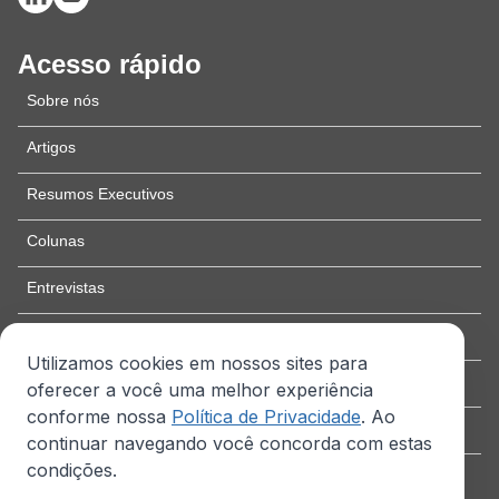
Acesso rápido
Sobre nós
Artigos
Resumos Executivos
Colunas
Entrevistas
Edição especial
Utilizamos cookies em nossos sites para
Como publicar
oferecer a você uma melhor experiência
conforme nossa
Política de Privacidade
. Ao
Contato
continuar navegando você concorda com estas
condições.
Revista E&S - Todos os direitos reservados - Copyright ©
2026
·
Criado por Pecege