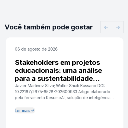
Você também pode gostar
06 de agosto de 2026
Stakeholders em projetos
educacionais: uma análise
para a sustentabilidade
institucional
Javier Martinez Silva; Walter Shuiti Kussano DOI:
10.22167/2675-6528-202600933 Artigo elaborado
pela ferramenta ResumeAI, solução de inteligência
artificial desenvolvida pelo Instituto Pecege voltada
à síntese e redação. Resumo A crescente
Ler mais
complexidade relacional dos projetos de
capacitação tecnológica em organizações de
Tecnologia da Informação evidenciou a