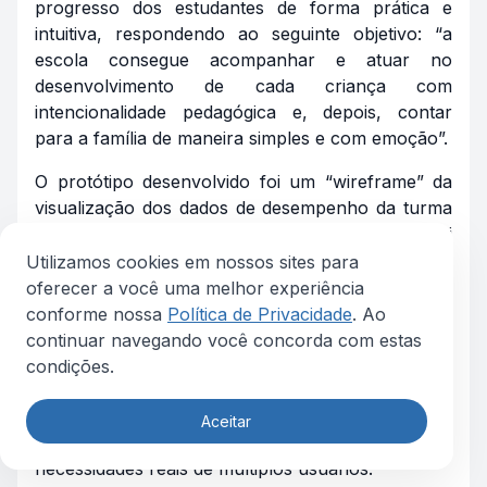
progresso dos estudantes de forma prática e
intuitiva, respondendo ao seguinte objetivo: “a
escola consegue acompanhar e atuar no
desenvolvimento de cada criança com
intencionalidade pedagógica e, depois, contar
para a família de maneira simples e com emoção”.
O protótipo desenvolvido foi um “wireframe” da
visualização dos dados de desempenho da turma
e de cada estudante e, após alguns testes, foi
necessário fazer mais um sprint para atingir uma
Utilizamos cookies em nossos sites para
boa satisfação dos usuários em potencial. O
oferecer a você uma melhor experiência
cenário em que a empresa atua é complexo e
conforme nossa
Política de Privacidade
. Ao
com muitos elementos envolvidos, de modo
continuar navegando você concorda com estas
que lançar uma nova plataforma de educação
condições.
que atenda o público-alvo, de forma prática e
intuitiva, torna-se um grande desafio, envolvendo
Aceitar
muitos “stakeholders” e a análise das
necessidades reais de múltiplos usuários.