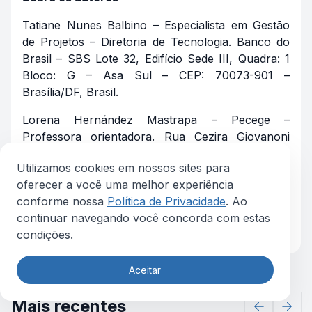
Tatiane Nunes Balbino – Especialista em Gestão
de Projetos – Diretoria de Tecnologia. Banco do
Brasil – SBS Lote 32, Edifício Sede III, Quadra: 1
Bloco: G – Asa Sul – CEP: 70073-901 –
Brasília/DF, Brasil.
Lorena Hernández Mastrapa – Pecege –
Professora orientadora. Rua Cezira Giovanoni
Moretti, 580 – Santa Rosa – CEP: 13414-157 –
Utilizamos cookies em nossos sites para
Piracicaba/SP, Brasil.
oferecer a você uma melhor experiência
conforme nossa
Política de Privacidade
. Ao
Baixe este artigo em PDF
continuar navegando você concorda com estas
condições.
Aceitar
Mais recentes