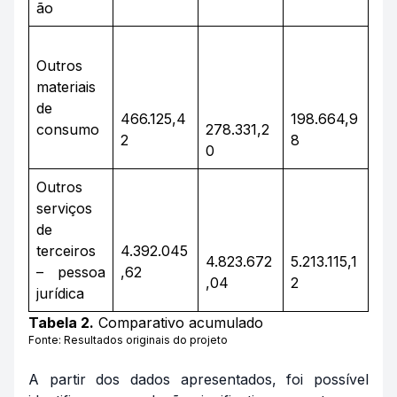
ão
Outros
materiais
de
466.125,4
198.664,9
consumo
278.331,2
2
8
0
Outros
serviços
de
terceiros
4.392.045
4.823.672
5.213.115,1
– pessoa
,62
,04
2
jurídica
Tabela 2.
Comparativo acumulado
Fonte: Resultados originais do projeto
A partir dos dados apresentados, foi possível