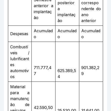
posterior
correspo
anterior a
a
ndente do
implantaç
implantaç
ano
ão
ão
anterior
Acumulad
Acumulad
Acumulad
Despesas
o
o
o
Combustí
veis /
lubrificant
es
711.777,4
901.382,2
automotiv
625.389,5
7
9
os
4
Material
para a
manutenç
ão de
42.590,50
veículos
25.520,00
31.641,00