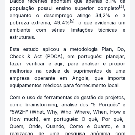
Dados recentes apontam que apenas 8,1% da
[4]
população possui ensino superior completo
,
enquanto o desemprego atinge 34,2% e a
[5]
pobreza extrema, 49,4%
, o que evidencia um
ambiente com sérias limitações técnicas e
estruturais.
Este estudo aplicou a metodologia
Plan, Do,
Check & Act
(PDCA), em português: planejar,
fazer, verificar e agir, para analisar e propor
melhorias na cadeia de suprimentos de uma
empresa operante em Angola, que importa
equipamentos médicos para fornecimento local.
Com o uso de ferramentas de gestão de projetos,
como
brainstorming
, análise dos “5 Porquês” e
“5W2H” (
What, Why, Who, Where, When, How
e
How much
), em português: O quê, Por quê,
Quem, Onde, Quando, Como e Quanto, e a
realização de uma pesquisa anônima com