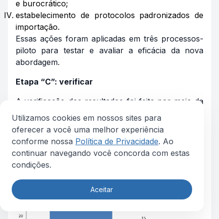
e burocrático;
estabelecimento de protocolos padronizados de
importação.
Essas ações foram aplicadas em três processos-
piloto para testar e avaliar a eficácia da nova
abordagem.
Etapa “C”: verificar
A verificação dos resultados foi feita por meio da
análise comparativa dos tempos de entrega antes
Utilizamos cookies em nossos sites para
e depois da implementação do novo modelo. O
oferecer a você uma melhor experiência
tempo médio de espera nos testes-piloto caiu
conforme nossa
Política de Privacidade
. Ao
72,2% (Figura 10).
continuar navegando você concorda com estas
condições.
Aceitar