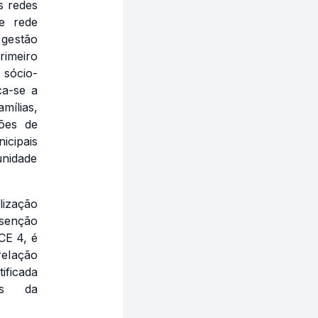
s redes
e rede
 gestão
rimeiro
 sócio-
ca-se a
ílias,
ções de
icipais
unidade
lização
isenção
CE 4, é
relação
ificada
ais da