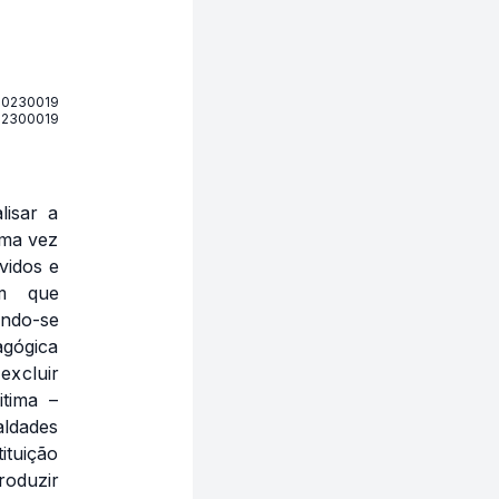
20230019
02300019
lisar a
uma vez
vidos e
em que
ndo-se
agógica
excluir
tima –
aldades
ituição
roduzir