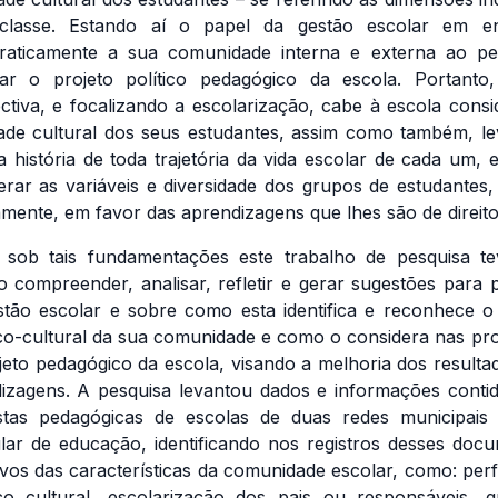
classe. Estando aí o papel da gestão escolar em en
raticamente a sua comunidade interna e externa ao pe
ar o projeto político pedagógico da escola. Portanto
ctiva, e focalizando a escolarização, cabe à escola consi
dade cultural dos seus estudantes, assim como também, l
a história de toda trajetória da vida escolar de cada um, e
erar as variáveis e diversidade dos grupos de estudantes,
camente, em favor das aprendizagens que lhes são de direit
 sob tais fundamentações este trabalho de pesquisa t
vo compreender, analisar, refletir e gerar sugestões para p
tão escolar e sobre como esta identifica e reconhece o 
ico-cultural da sua comunidade e como o considera nas pr
jeto pedagógico da escola, visando a melhoria dos resulta
izagens. A pesquisa levantou dados e informações conti
stas pedagógicas de escolas de duas redes municipais
ular de educação, identificando nos registros desses doc
tivos das características da comunidade escolar, como: perfi
ico cultural, escolarização dos pais ou responsáveis, 