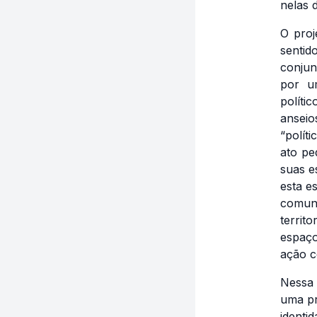
nelas 
O proj
sentid
conjun
por u
políti
anseio
“polít
ato pe
suas e
esta e
comun
territ
espaço
ação co
Nessa 
uma pr
identi