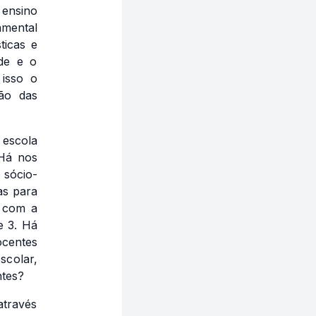
ensino
amental
ticas e
ade e o
 isso o
são das
 escola
 Há nos
 sócio-
as para
a com a
e 3. Há
ocentes
scolar,
ntes?
através