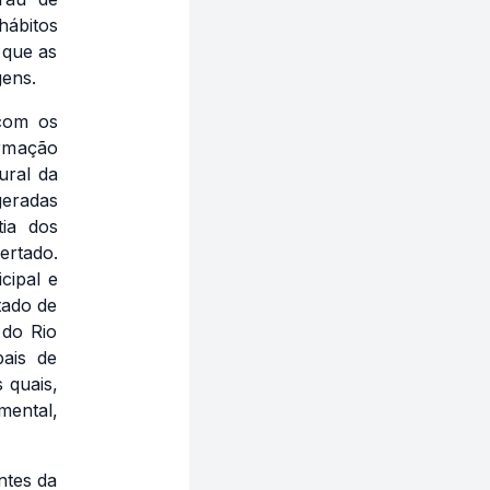
hábitos
 que as
gens.
 com os
ormação
ural da
geradas
tia dos
ertado.
cipal e
tado de
 do Rio
pais de
 quais,
mental,
ntes da