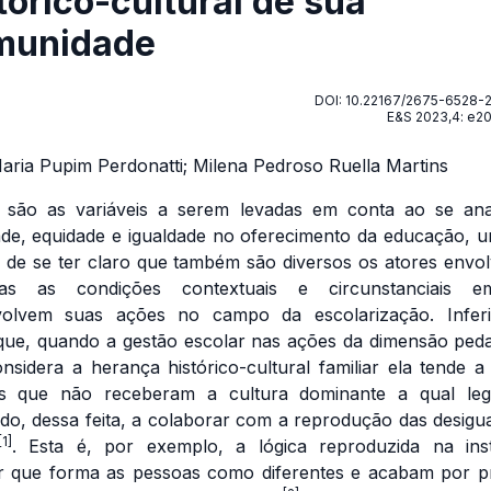
tórico-cultural de sua
munidade
DOI: 10.22167/2675-6528-
E&S 2023,4: e2
aria Pupim Perdonatti; Milena Pedroso Ruella Martins
 são as variáveis a serem levadas em conta ao se ana
ade, equidade e igualdade no oferecimento da educação, 
 de se ter claro que também são diversos os atores envol
plas as condições contextuais e circunstanciais 
volvem suas ações no campo da escolarização. Inferi
que, quando a gestão escolar nas ações da dimensão ped
nsidera a herança histórico-cultural familiar ela tende a 
es que não receberam a cultura dominante a qual legi
do, dessa feita, a colaborar com a reprodução das desigu
[1]
. Esta é, por exemplo, a lógica reproduzida na inst
r que forma as pessoas como diferentes e acabam por p