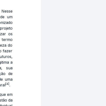
. Nesse
e de um
onizado
rojeto
izar os
o termo
reza do
o fazer
uturos,
itima a
a, sua
ação de
 de uma
[4]
ural
.
 que em
stão da
ividual