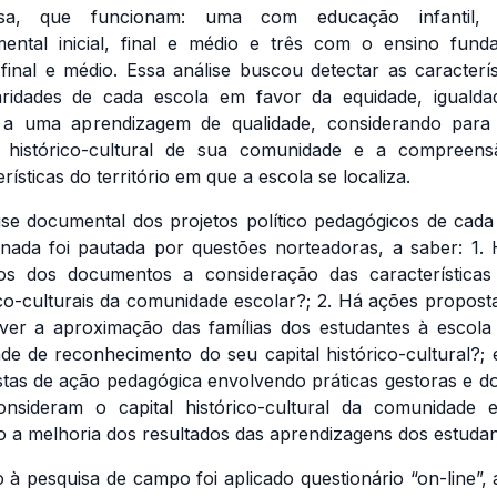
isa, que funcionam: uma com educação infantil, 
ental inicial, final e médio e três com o ensino fund
l, final e médio. Essa análise buscou detectar as caracterís
aridades de cada escola em favor da equidade, iguald
o a uma aprendizagem de qualidade, considerando para
l histórico-cultural de sua comunidade e a compreen
rísticas do território em que a escola se localiza.
ise documental dos projetos político pedagógicos de cada
onada foi pautada por questões norteadoras, a saber: 1.
ros dos documentos a consideração das características
ico-culturais da comunidade escolar?; 2. Há ações propost
er a aproximação das famílias dos estudantes à escol
dade de reconhecimento do seu capital histórico-cultural?; 
tas de ação pedagógica envolvendo práticas gestoras e d
nsideram o capital histórico-cultural da comunidade e
o a melhoria dos resultados das aprendizagens dos estuda
 à pesquisa de campo foi aplicado questionário “on-line”, 