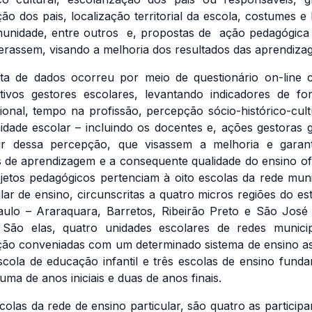
ão dos pais, localização territorial da escola, costumes e 
unidade, entre outros e, propostas de ação pedagógica
erassem, visando a melhoria dos resultados das aprendiza
ta de dados ocorreu por meio de questionário on-line
tivos gestores escolares, levantando indicadores de f
sional, tempo na profissão, percepção sócio-histórico-cult
dade escolar – incluindo os docentes e, ações gestoras 
ir dessa percepção, que visassem a melhoria e garan
os de aprendizagem e a consequente qualidade do ensino of
jetos pedagógicos pertenciam à oito escolas da rede muni
ular de ensino, circunscritas a quatro micros regiões do es
ulo – Araraquara, Barretos, Ribeirão Preto e São José
 São elas, quatro unidades escolares de redes munici
ão conveniadas com um determinado sistema de ensino as
cola de educação infantil e três escolas de ensino funda
uma de anos iniciais e duas de anos finais.
colas da rede de ensino particular, são quatro as participa