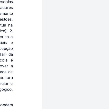
scolas
adores
damente
estões,
atua na
ca); 2.
culta a
ciais e
rcepção
liar) da
scola e
mover a
dade de
cultura
mular e
ógico,
spondem