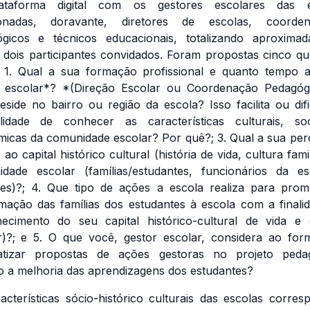
ataforma digital com os gestores escolares das e
onadas, doravante, diretores de escolas, coorden
gicos e técnicos educacionais, totalizando aproxima
e dois participantes convidados. Foram propostas cinco qu
 1. Qual a sua formação profissional e quanto tempo 
 escolar*? *(Direção Escolar ou Coordenação Pedagógi
eside no bairro ou região da escola? Isso facilita ou difi
ilidade de conhecer as características culturais, so
icas da comunidade escolar? Por quê?; 3. Qual a sua pe
ao capital histórico cultural (história de vida, cultura fami
dade escolar (famílias/estudantes, funcionários da e
es)?; 4. Que tipo de ações a escola realiza para pro
mação das famílias dos estudantes à escola com a finali
ecimento do seu capital histórico-cultural de vida e 
ar)?; e 5. O que você, gestor escolar, considera ao for
matizar propostas de ações gestoras no projeto pedag
o a melhoria das aprendizagens dos estudantes?
acterísticas sócio-histórico culturais das escolas corre