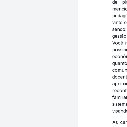
de pl
menci
pedagó
vinte 
sendo:
gestão
Você r
possib
econôm
quanto 
comuni
docent
aproxi
reconh
famili
siste
visand
As car