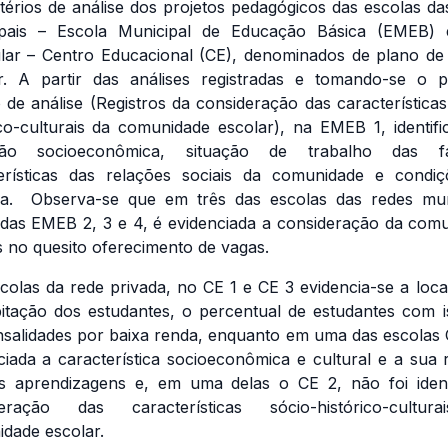
itérios de análise dos projetos pedagógicos das escolas da
ipais – Escola Municipal de Educação Básica (EMEB) 
ular – Centro Educacional (CE), denominados de plano de
r. A partir das análises registradas e tomando-se o p
io de análise (Registros da consideração das características
ico-culturais da comunidade escolar), na EMEB 1, identifi
ção socioeconômica, situação de trabalho das fam
erísticas das relações sociais da comunidade e condi
a. Observa-se que em três das escolas das redes mun
adas EMEB 2, 3 e 4, é evidenciada a consideração da com
 no quesito oferecimento de vagas.
colas da rede privada, no CE 1 e CE 3 evidencia-se a loca
itação dos estudantes, o percentual de estudantes com 
salidades por baixa renda, enquanto em uma das escolas 
ciada a característica socioeconômica e cultural e a sua 
 aprendizagens e, em uma delas o CE 2, não foi ident
deração das características sócio-histórico-cultur
dade escolar.