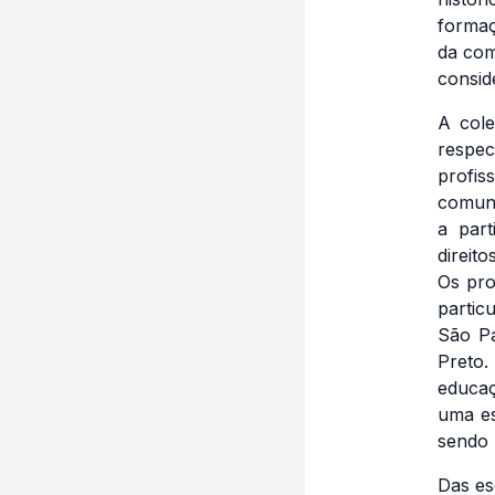
formaç
da com
consid
A cole
respec
profis
comuni
a part
direit
Os pro
partic
São Pa
Preto.
educaç
uma es
sendo 
Das es