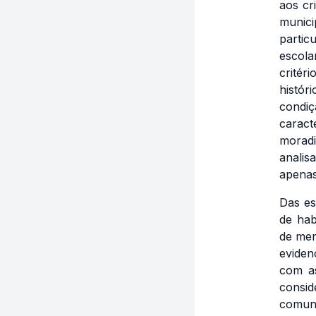
aos cr
munic
partic
escola
critér
histór
condi
caract
moradi
analis
apenas
Das es
de hab
de men
eviden
com as
consi
comuni