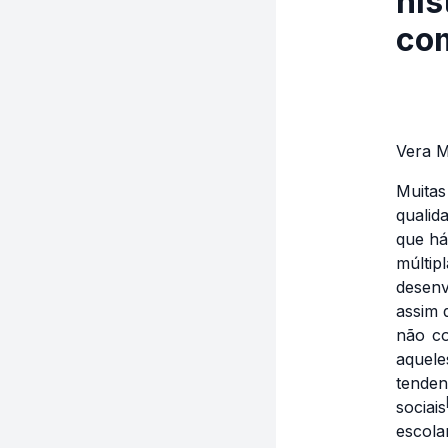
his
co
Vera M
Muitas
qualid
que há
múlti
desen
assim 
não co
aquel
tenden
sociais
escola