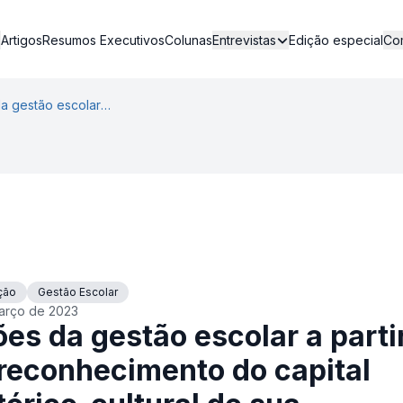
Artigos
Resumos Executivos
Colunas
Edição especial
Entrevistas
Co
Ações da gestão escolar a partir do reconhecimento do capital histórico-cultural de sua comunidade
ção
Gestão Escolar
arço de 2023
es da gestão escolar a parti
reconhecimento do capital