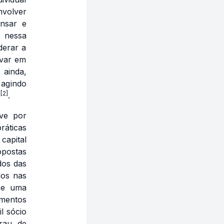
volver
nsar e
, nessa
derar a
evar em
 ainda,
 agindo
[2]
o
.
eve por
ráticas
capital
opostas
dos das
dos nas
 e uma
umentos
l sócio
grau de