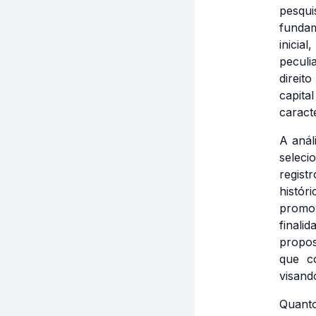
pesqu
fundam
inicia
peculi
direit
capita
caracte
A anál
seleci
regist
histór
promov
finali
propos
que co
visand
Quanto