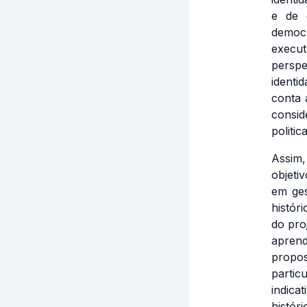
e de 
democ
execut
perspe
identi
conta 
consid
politi
Assim,
objeti
em ges
histór
do pro
aprend
propo
partic
indica
histór