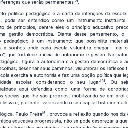
[2]
diferenças que serão permanentes
.
eto político pedagógico é a carta de intenções da escola
o, pode ser entendido como um instrumento instituint
to de princípios, dentre eles o princípio educativo prec
ma gestão democrática. Diante desse pensamento, o p
co pedagógico é um instrumento que possibilita material
s e sonhos onde cada escola vislumbra chegar – daí 
ico”, que fortalece a ideia de autonomia e gestão. Na natu
dagógico, figura a autonomia e a gestão democrática e a
scolhas, desenhar seus caminhos, vislumbrar os reflexos f
scola exercita a autonomia e faz uma opção política que leg
[3]
idade escolar considerando o seu lugar
. Ou sej
orialidade aqui defendida como uma forma de apropri
s sociais que lhe são próprios, mobilizando-se em prol
letiva e, portanto, valorizando o seu capital histórico cult
[5]
lógica, Paulo Freire
, provoca a reflexão quando nos diz
ática educativa progressista, não se pode desprezar a que
dade cultural dos estudantes – se referindo às dimensões ind