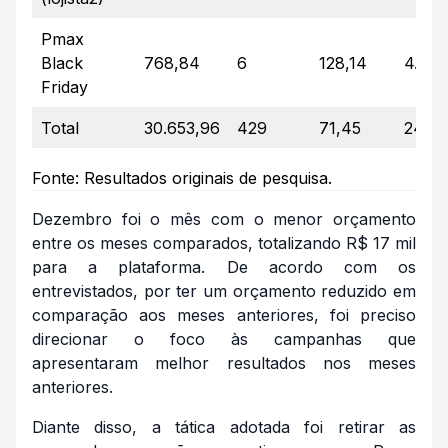
Pmax
Black
768,84
6
128,14
4.568
Friday
Total
30.653,96
429
71,45
245.
Fonte: Resultados originais de pesquisa.
Dezembro foi o mês com o menor orçamento
entre os meses comparados, totalizando R$ 17 mil
para a plataforma. De acordo com os
entrevistados, por ter um orçamento reduzido em
comparação aos meses anteriores, foi preciso
direcionar o foco às campanhas que
apresentaram melhor resultados nos meses
anteriores.
Diante disso, a tática adotada foi retirar as