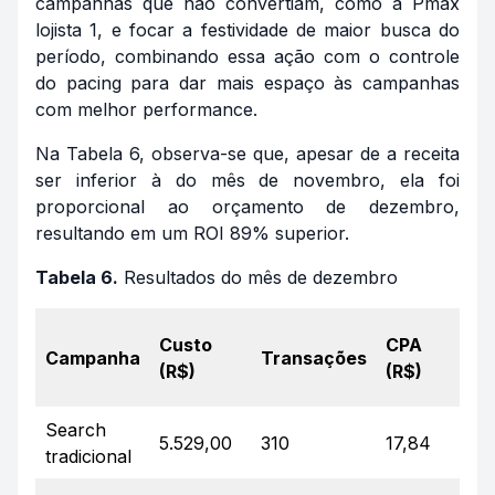
campanhas que não convertiam, como a Pmax
lojista 1, e focar a festividade de maior busca do
período, combinando essa ação com o controle
do
pacing
para dar mais espaço às campanhas
com melhor performance.
Na Tabela 6, observa-se que, apesar de a receita
ser inferior à do mês de novembro, ela foi
proporcional ao orçamento de dezembro,
resultando em um ROI 89% superior.
Tabela 6.
Resultados do mês de dezembro
Custo
CPA
R
Campanha
Transações
(R$)
(R$)
(
Search
5.529,00
310
17,84
2
tradicional