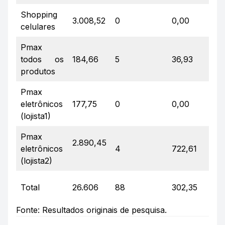
Shopping
3.008,52
0
0,00
0
celulares
Pmax
todos os
184,66
5
36,93
4
produtos
Pmax
eletrônicos
177,75
0
0,00
0
(lojista1)
Pmax
2.890,45
5
eletrônicos
4
722,61
(lojista2)
Total
26.606
88
302,35
52
Fonte: Resultados originais de pesquisa.