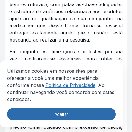
bem estruturada, com palavras-chave adequadas
e estrutura de anúncios relacionada aos produtos
ajudarão na qualificação da sua campanha, na
medida em que, dessa forma, torna-se possível
entregar exatamente aquilo que o usuário está
buscando ao realizar uma pesquisa.
Em conjunto, as otimizações e os testes, por sua
vez, mostraram-se essenciais para obter as
respostas sobre quais caminhos seguir —
Utilizamos cookies em nossos sites para
principalmente pelo fato de que cada cliente
oferecer a você uma melhor experiência
possui um comportamento específico para ação
conforme nossa
Política de Privacidade
. Ao
de acordo com o seu segmento.
continuar navegando você concorda com estas
Confirmou-se no estudo que os dados são de
condições.
extrema importância para a área de mídia,
principalmente para entender se os testes e
Aceitar
otimizações estão funcionando. Contudo, é
preciso tomar cuidado com o excesso de dados,