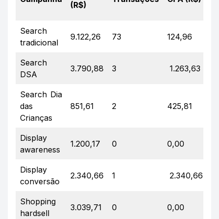
(R$)
(
Search
9.122,26
73
124,96
4
tradicional
Search
3.790,88
3
1.263,63
9
DSA
Search
Dia
das
851,61
2
425,81
9
Crianças
Display
1.200,17
0
0,00
0
awareness
Display
2.340,66
1
2.340,66
4
conversão
Shopping
3.039,71
0
0,00
0
hardsell