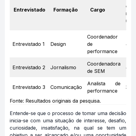
exp
Entrevistado
Formação
Cargo
na
(ano
Coordenador
Entrevistado 1
Design
de
4
performance
Coordenadora
Entrevistado 2
Jornalismo
4
de SEM
Analista de
Entrevistado 3
Comunicação
3
performance
Fonte: Resultados originais da pesquisa.
Entende-se que o processo de tomar uma decisão
inicia-se com uma situação de interesse, desafio,
curiosidade, insatisfação, na qual se tem um
objetivo a ser alcançado e/ou uma oportunidade