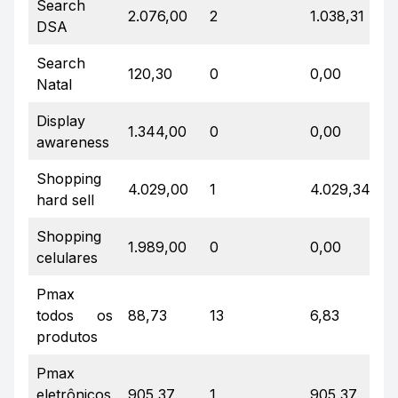
Search
2.076,00
2
1.038,31
2
DSA
Search
120,30
0
0,00
0
Natal
Display
1.344,00
0
0,00
0
awareness
Shopping
4.029,00
1
4.029,34
1
hard sell
Shopping
1.989,00
0
0,00
0
celulares
Pmax
todos os
88,73
13
6,83
3
produtos
Pmax
eletrônicos
905,37
1
905,37
1