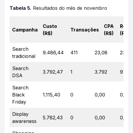
Tabela 5.
Resultados do mês de novembro
Custo
CPA
Recei
Campanha
Transações
(R$)
(R$)
(R$)
Search
9.486,44
411
23,08
237.0
tradicional
Search
3.792,47
1
3.792
97,90
DSA
Search
Black
1.115,40
0
0,00
0,00
Friday
Display
5.782,43
0
0,00
0,00
awareness