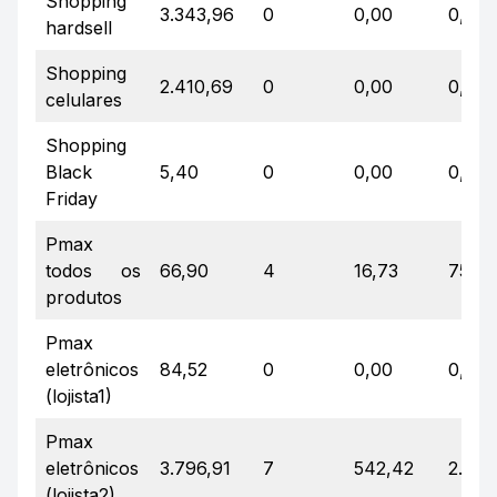
Shopping
3.343,96
0
0,00
0,00
hardsell
Shopping
2.410,69
0
0,00
0,00
celulares
Shopping
Black
5,40
0
0,00
0,00
Friday
Pmax
todos os
66,90
4
16,73
757,6
produtos
Pmax
eletrônicos
84,52
0
0,00
0,00
(lojista1)
Pmax
eletrônicos
3.796,91
7
542,42
2.860
(lojista2)