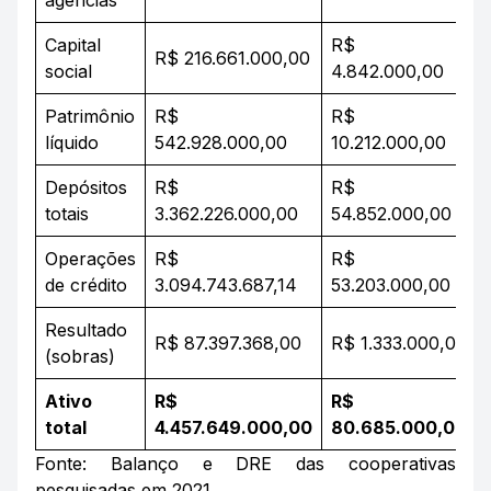
agências
Capital
R$
R$ 216.661.000,00
social
4.842.000,00
Patrimônio
R$
R$
líquido
542.928.000,00
10.212.000,00
Depósitos
R$
R$
totais
3.362.226.000,00
54.852.000,00
Operações
R$
R$
de crédito
3.094.743.687,14
53.203.000,00
Resultado
R$ 87.397.368,00
R$ 1.333.000,00
(sobras)
Ativo
R$
R$
total
4.457.649.000,00
80.685.000,00
Fonte: Balanço e DRE das cooperativas
pesquisadas em 2021.