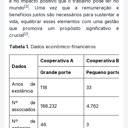
e no impacto positivo que o trabalho pode ter no
[2]
mundo
. Uma vez que a remuneração e
benefícios justos são necessários para sustentar a
vida, equilibrar esses elementos com uma gestão
que promova um propósito significativo é
[2]
crucial
.
Tabela 1.
Dados econômico-financeiros
Cooperativa A
Cooperativa B
Dados
Grande porte
Pequeno porte
Anos de
118
33
existência
Nº de
188.232
4.762
associados
Nº de
46
3