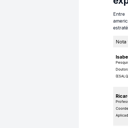
exp
Entre
americ
estrat
Nota 
Isabe
Pesqui
Doutor
(ESALQ
Ricar
Profes
Coorde
Aplica