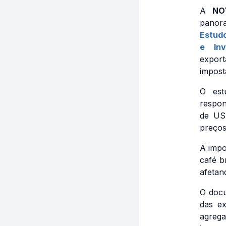
A
NO
panora
Estud
e Inv
export
impost
O est
respon
de US$
preços
A impo
café b
afetan
O docu
das ex
agrega