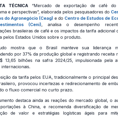
TA TÉCNICA
“Mercado de exportação de café do B
ma e perspectivas”, elaborada pelos pesquisadores do
Cen
os do Agronegócio (Ceag)
e do
Centro de Estudos de Ec
estimentos (Ceni)
, analisa o desempenho recen
ações brasileiras de café e os impactos da tarifa adicional
a pelos Estados Unidos sobre o produto.
udo mostra que o Brasil manteve sua liderança mu
dendo por 37% da produção global e registrando receita 
 13,65 bilhões na safra 2024/25, impulsionada pela a
 internacionais.
sição da tarifa pelos EUA, tradicionalmente o principal des
rasileiro, provocou incertezas e redirecionamento de emb
do o fluxo comercial no curto prazo.
mento destaca ainda as reações do mercado global, o 
portações à China, e recomenda diversificação de me
ção de valor e estratégias logísticas ágeis para mit