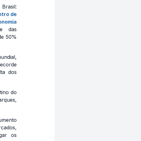
rasil:
tro de
onomia
te das
 de 50%
ndial,
recorde
lta dos
tino do
arques,
aumento
rcados,
igar os