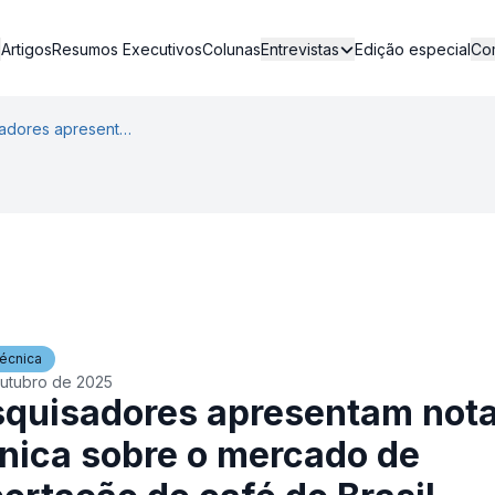
Artigos
Resumos Executivos
Colunas
Edição especial
Entrevistas
Co
Pesquisadores apresentam nota técnica sobre o mercado de exportação de café do Brasil
écnica
utubro de 2025
quisadores apresentam not
nica sobre o mercado de