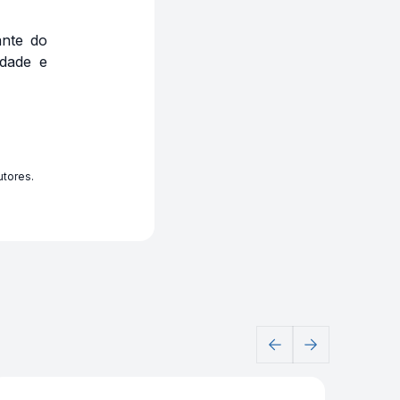
ante do
idade e
utores.