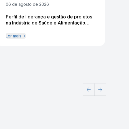
06 de agosto de 2026
06 
Perfil de liderança e gestão de projetos
O I
na Indústria de Saúde e Alimentação
Res
animal
aná
Ler mais
Ler 