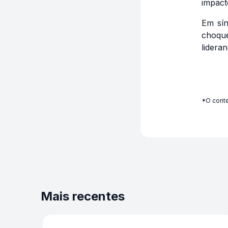
impact
Em sín
choque
lidera
*O conte
Mais recentes