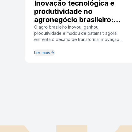
Inovação tecnológica e
produtividade no
agronegócio brasileiro:
onde estamos e para onde
O agro brasileiro inovou, ganhou
produtividade e mudou de patamar: agora
vamos
enfrenta o desafio de transformar inovação
em crescimento sustentado Nota técnica
elaborada pelos pesquisadores: Isabela
Ler mais
Romanha de AlcantaraPesquisadora.
Coordenadora do Ceag. Doutora em Economia
Aplicada (ESALQ/USP) Ricardo
HarbsProfessor da Faculdade Pecege.
Coordenador do Ceni. Doutor em Economia
Aplicada (ESALQ/USP) A Nota Técnica
01/2026: […]