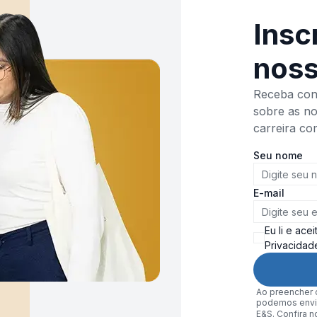
Insc
noss
Receba cont
sobre as no
carreira co
Seu nome
E-mail
Eu li e ace
Privacidad
Ao preencher o
podemos envia
E&S. Confira 