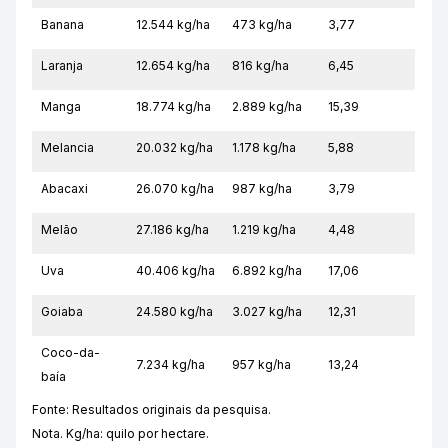
Banana
12.544 kg/ha
473 kg/ha
3,77
Laranja
12.654 kg/ha
816 kg/ha
6,45
Manga
18.774 kg/ha
2.889 kg/ha
15,39
Melancia
20.032 kg/ha
1.178 kg/ha
5,88
Abacaxi
26.070 kg/ha
987 kg/ha
3,79
Melão
27.186 kg/ha
1.219 kg/ha
4,48
Uva
40.406 kg/ha
6.892 kg/ha
17,06
Goiaba
24.580 kg/ha
3.027 kg/ha
12,31
Coco-da-
7.234 kg/ha
957 kg/ha
13,24
baía
Fonte: Resultados originais da pesquisa.
Nota. Kg/ha: quilo por hectare.