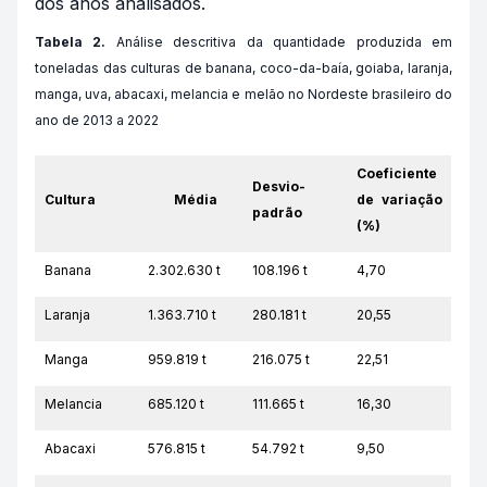
dos anos analisados.
Tabela 2.
Análise descritiva da quantidade produzida em
toneladas das culturas de banana, coco-da-baía, goiaba, laranja,
manga, uva, abacaxi, melancia e melão no Nordeste brasileiro do
ano de 2013 a 2022
Coeficiente
Desvio-
Cultura
Média
de variação
padrão
(%)
Banana
2.302.630 t
108.196 t
4,70
Laranja
1.363.710 t
280.181 t
20,55
Manga
959.819 t
216.075 t
22,51
Melancia
685.120 t
111.665 t
16,30
Abacaxi
576.815 t
54.792 t
9,50