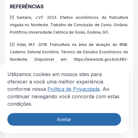
REFERÊNCIAS
[1] Santana, J.V.F. 2023. Efeitos econômicos da fruticultura
irrigada no Nordeste. Trabalho de Conclusão de Curso. Goiânia:
Pontifícia Universidade Católica de Goiás, Goiânia, GO.
[2] Vidal, M.F. 2018. Fruticultura na área de atuação do BNB.
Caderno Setorial Escritório Técnico de Estudos Econômicos do
Nordeste. Disponível em: https://www.bnb.gov.br/s482-
dspace/handle/123456789/102. Acesso em: 02 de abr. 2024.
Utilizamos cookies em nossos sites para
[3] Associação Brasileira dos Produtores e Exportadores de
oferecer a você uma melhor experiência
Frutas e Derivados- ABRAFRUTAS. 2023. Conheça a região
conforme nossa
Política de Privacidade
. Ao
Nordeste do Brasil e sua importância na fruticultura brasileira.
continuar navegando você concorda com estas
Disponível em: https://abrafrutas.org/2023/06/conheca-a-
condições.
regiao-nordeste-do-brasil-e-sua-importancia-na-fruticultura
brasileira/#:~:text=No%20que%20diz%20respeito%20%C3%A0,
Aceitar
frutas%20mais%20produzidas%20na%20regi%C3%A3o. Acesso
em: 14 out. 2023.