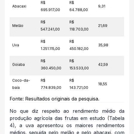
R$
R$
Abacaxi
9,31
695.917,00
64.788,00
R$
R$
Melão
21,69
547.241,00
118.703,00
R$
R$
Uva
35,98
1.251.115,00
450.182,00
R$
R$
Goiaba
42,59
360.450,00
153.533,00
Coco-da-
R$
R$
18,55
baía
774.839,00
143.721,00
Fonte: Resultados originais da pesquisa.
No que diz respeito ao rendimento médio da
produção agrícola das frutas em estudo (Tabela
4), a uva apresentou os maiores rendimentos
médios, seguida pelo melão e pelo abacaxi, com