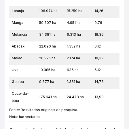
Laranja
106.974 ha
15.259 ha
14,26
Manga
50.707 ha
4.951 ha
9,76
Melancia
34.381 ha
6.313 ha
18,36
Abacaxi
22.090 ha
1.352 ha
6,12
Melão
20.925 ha
2.174 ha
10,39
Uva
10.385 ha
636 ha
6,12
Goiaba
9.377 ha
1.381 ha
14,73
Coco-da-
175.641 ha
24.473 ha
13,93
baía
Fonte: Resultados originais da pesquisa.
Nota: ha: hectares.