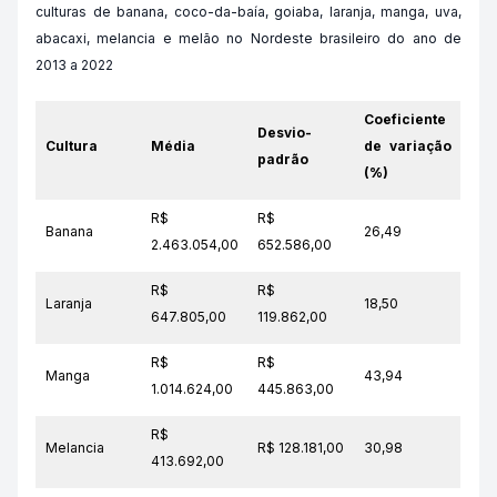
culturas de banana, coco-da-baía, goiaba, laranja, manga, uva,
abacaxi, melancia e melão no Nordeste brasileiro do ano de
2013 a 2022
Coeficiente
Desvio-
Cultura
Média
de variação
padrão
(%)
R$
R$
Banana
26,49
2.463.054,00
652.586,00
R$
R$
Laranja
18,50
647.805,00
119.862,00
R$
R$
Manga
43,94
1.014.624,00
445.863,00
R$
Melancia
R$ 128.181,00
30,98
413.692,00