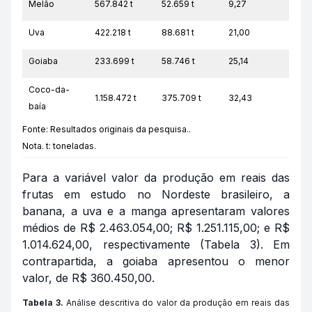
Melão
567.842 t
52.659 t
9,27
Uva
422.218 t
88.681 t
21,00
Goiaba
233.699 t
58.746 t
25,14
Coco-da-
1.158.472 t
375.709 t
32,43
baía
Fonte: Resultados originais da pesquisa..
Nota. t: toneladas.
Para a variável valor da produção em reais das
frutas em estudo no Nordeste brasileiro, a
banana, a uva e a manga apresentaram valores
médios de R$ 2.463.054,00; R$ 1.251.115,00; e R$
1.014.624,00, respectivamente (Tabela 3). Em
contrapartida, a goiaba apresentou o menor
valor, de R$ 360.450,00.
Tabela 3.
Análise descritiva do valor da produção em reais das