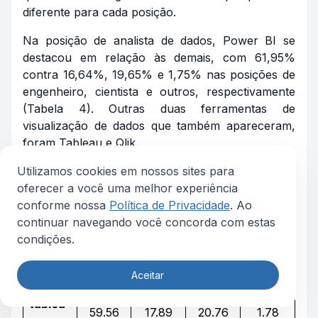
diferente para cada posição.
Na posição de analista de dados, Power BI se
destacou em relação às demais, com 61,95%
contra 16,64%, 19,65% e 1,75% nas posições de
engenheiro, cientista e outros, respectivamente
(Tabela 4). Outras duas ferramentas de
visualização de dados que também apareceram,
foram Tableau e Qlik.
Utilizamos cookies em nossos sites para
Tabela 4.
Habilidades com maior delta para
oferecer a você uma melhor experiência
Analista de Dados em relação as demais
conforme nossa
Política de Privacidade
. Ao
Habilid
Analist
Engenh
Cientis
Outro_
continuar navegando você concorda com estas
ade
a_%
eiro_%
ta_%
%
condições.
power
61.95
16.64
19.65
1.75
bi
Aceitar
tablea
59.56
17.89
20.76
1.78