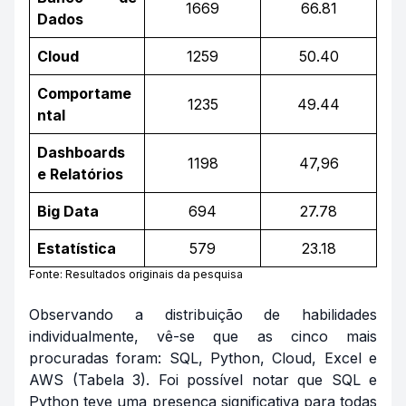
1669
66.81
Dados
Cloud
1259
50.40
Comportame
1235
49.44
ntal
Dashboards
1198
47,96
e Relatórios
Big Data
694
27.78
Estatística
579
23.18
Fonte: Resultados originais da pesquisa
Observando a distribuição de habilidades
individualmente, vê-se que as cinco mais
procuradas foram: SQL, Python, Cloud, Excel e
AWS (Tabela 3). Foi possível notar que SQL e
Python teve uma presença significativa para todas