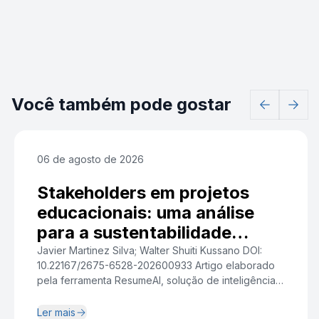
Você também pode gostar
06 de agosto de 2026
Stakeholders em projetos
educacionais: uma análise
para a sustentabilidade
institucional
Javier Martinez Silva; Walter Shuiti Kussano DOI:
10.22167/2675-6528-202600933 Artigo elaborado
pela ferramenta ResumeAI, solução de inteligência
artificial desenvolvida pelo Instituto Pecege voltada
à síntese e redação. Resumo A crescente
Ler mais