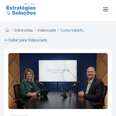
VideoCast
Entrevistas
Videocasts
Como transformar um TCC em negócio
Voltar para Videocasts